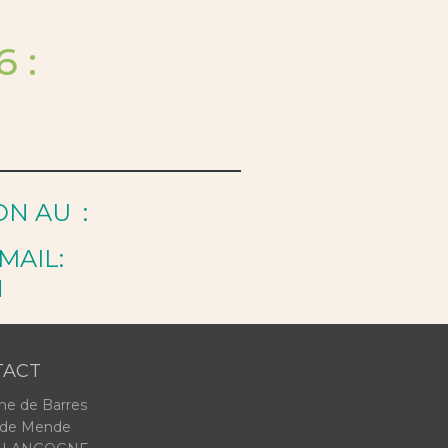
 :
ON AU :
MAIL:
M
TACT
e de Barres
 de Mende