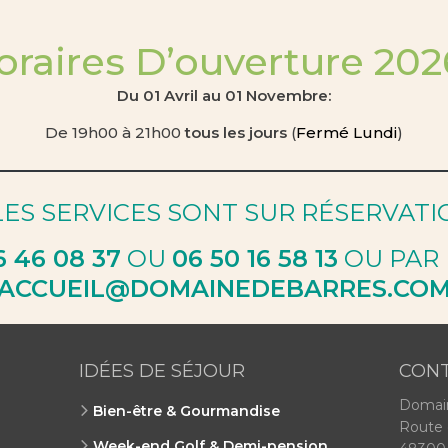
oraires D’ouverture 2026
Du 01 Avril au 01 Novembre:
De 19h00 à 21h00
tous les jours
(
Fermé Lundi
)
ES SERVICES SONT SUR RÉSERVATI
6 46 08 37
OU
06 50 16 58 13
OU PAR 
ACCUEIL@DOMAINEDEBARRES.CO
IDÉES DE SÉJOUR
CON
Domain
Bien-être & Gourmandise
W
Route
Week-end Golf & Demi-pension
W