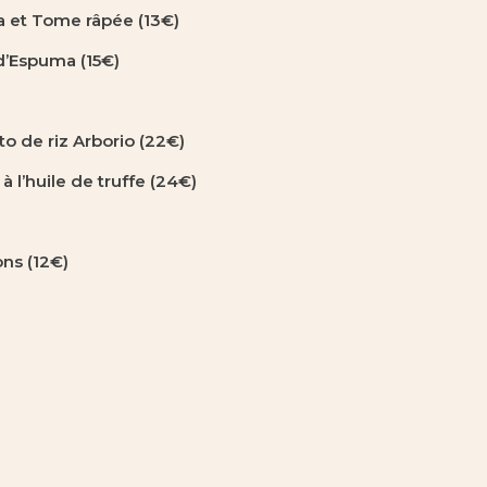
a et Tome râpée
(13€)
d’Espuma (15€)
to de riz Arborio (22€)
 l’huile de truffe (24€)
ons (12€)