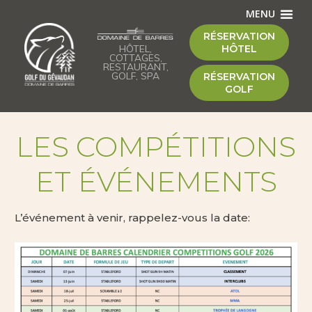
MENU
RÉSERVATION
HÔTEL,
HÔTEL
COTTAGES,
RESTAURANT,
GOLF, SPA
RÉSERVATION
GOLF
LES COMPÉTITIONS
ET ÉVÉNEMENTS
L’événement à venir, rappelez-vous la date: