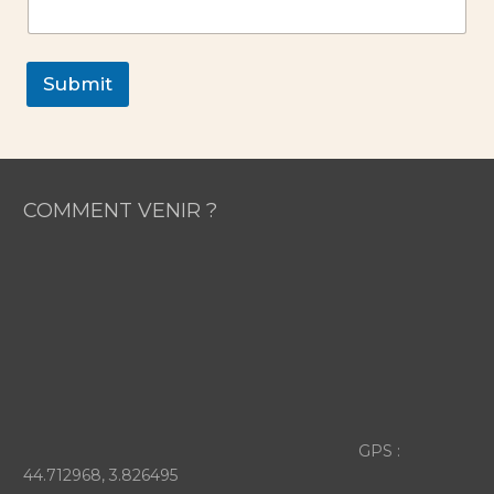
Submit
COMMENT VENIR ?
GPS :
44.712968, 3.826495